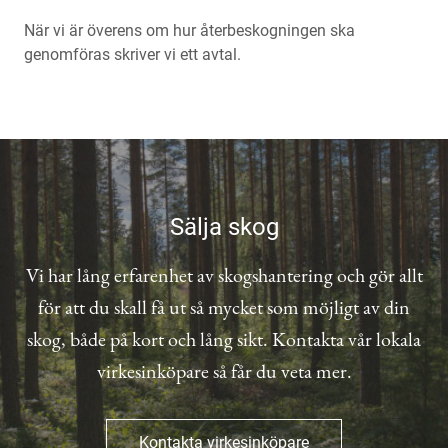
När vi är överens om hur återbeskogningen ska
genomföras skriver vi ett avtal.
Sälja skog
Vi har lång erfarenhet av skogshantering och gör allt
för att du skall få ut så mycket som möjligt av din
skog, både på kort och lång sikt. Kontakta vår lokala
virkesinköpare så får du veta mer.
Kontakta virkesinköpare