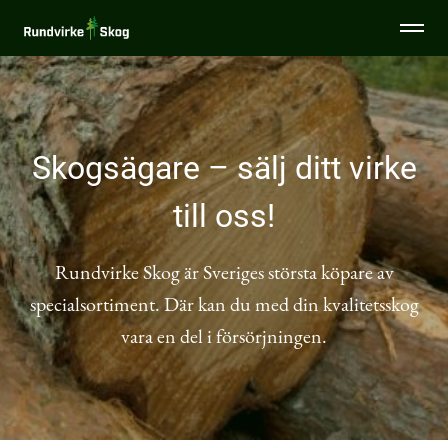
Togg
Rundvirke
men
Skog
Specialsortiment
Skogsägare – sälj ditt virke
Tjänster
till oss!
Sälja virke
Rundvirke Skog är Sveriges största köpare av
Miljö & Hållbarhet
specialsortiment. Där kan du med din kvalitetsskog
vara en del i försörjningen.
Virkesinköpare
Aktuellt