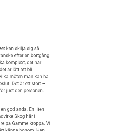
t kan skilja sig så
 kanske efter en bortgång
a komplext, det här
 är lätt att bli
 vilka möten man kan ha
lut. Det är ett stort –
för just den personen,
 en god anda. En liten
ndvirke Skog här i
rare på Gammelkroppa. Vi
lärt känna honom. Han