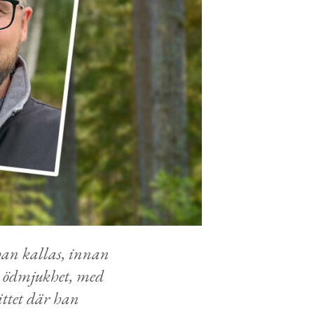
han kallas, innan
n ödmjukhet, med
ättet där han