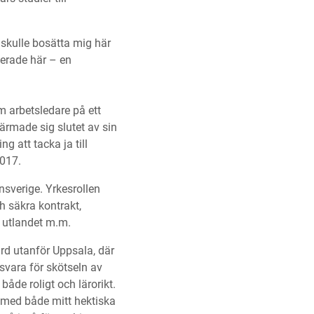
g skulle bosätta mig här
derade här – en
 arbetsledare på ett
ärmade sig slutet av sin
 att tacka ja till
2017.
nsverige. Yrkesrollen
h säkra kontrakt,
n utlandet m.m.
rd utanför Uppsala, där
svara för skötseln av
åde roligt och lärorikt.
, med både mitt hektiska