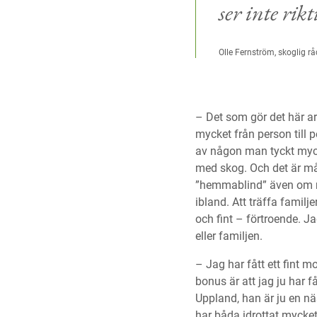
ser inte ri
Olle Fernström, skoglig 
– Det som gör det här ar
mycket från person till 
av någon man tyckt myck
med skog. Och det är mån
”hemmablind” även om ma
ibland. Att träffa familj
och fint – förtroende. Ja
eller familjen.
– Jag har fått ett fint 
bonus är att jag ju har 
Uppland, han är ju en n
har båda idrottat mycke