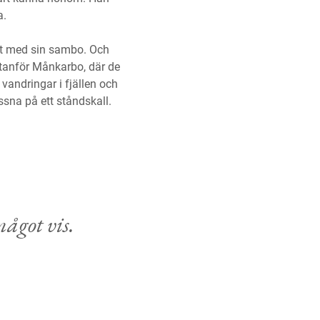
a.
vet med sin sambo. Och
 utanför Månkarbo, där de
vandringar i fjällen och
ssna på ett ståndskall.
ågot vis.