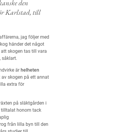
t kanske den
 Karlstad, till
ffärerna, jag följer med
Skog händer det något
tt skogen tas till vara
, såklart.
ndvirke är
helheten
t av skogen på ett annat
lla extra för
pväxten på släktgården i
 tilltalat honom tack
aplig
från lilla byn till den
rs studier till