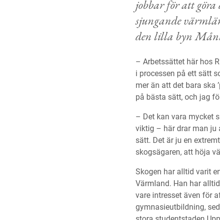
jobbar för att göra 
sjungande värmlän
den lilla byn Månk
– Arbetssättet här hos R
i processen på ett sätt
mer än att det bara ska 
på bästa sätt, och jag följ
– Det kan vara mycket s
viktig – här drar man ju
sätt. Det är ju en extrem
skogsägaren, att höja v
Skogen har alltid varit e
Värmland. Han har alltid 
vare intresset även för
gymnasieutbildning, sed
stora studentstaden Uppsa