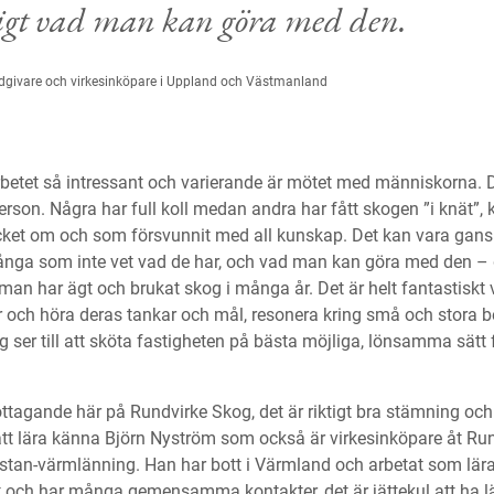
ktigt vad man kan göra med den.
rådgivare och virkesinköpare i Uppland och Västmanland
betet så intressant och varierande är mötet med människorna. De
person. Några har full koll medan andra har fått skogen ”i knät”,
et om och som försvunnit med all kunskap. Det kan vara gansk
ga som inte vet vad de har, och vad man kan göra med den – det
n har ägt och brukat skog i många år. Det är helt fantastiskt
er och höra deras tankar och mål, resonera kring små och stora bes
g ser till att sköta fastigheten på bästa möjliga, lönsamma sätt 
mottagande här på Rundvirke Skog, det är riktigt bra stämning och
fått lära känna Björn Nyström som också är virkesinköpare åt Ru
ästan-värmlänning. Han har bott i Värmland och arbetat som lä
t och har många gemensamma kontakter, det är jättekul att ha 