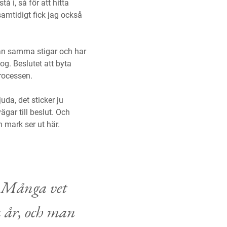
å i, så för att hitta
samtidigt fick jag också
han samma stigar och har
g. Beslutet att byta
processen.
da, det sticker ju
gar till beslut. Och
 mark ser ut här.
. Många vet
 år, och man