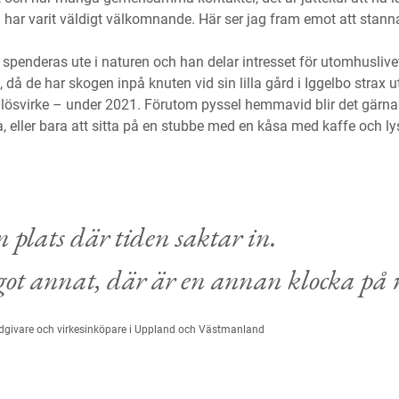
 har varit väldigt välkomnande. Här ser jag fram emot att stann
tid spenderas ute i naturen och han delar intresset för utomhusli
a, då de har skogen inpå knuten vid sin lilla gård i Iggelbo strax
 lösvirke – under 2021. Förutom pyssel hemmavid blir det gärna 
, eller bara att sitta på en stubbe med en kåsa med kaffe och ly
 plats där tiden saktar in.
got annat, där är en annan klocka på n
rådgivare och virkesinköpare i Uppland och Västmanland