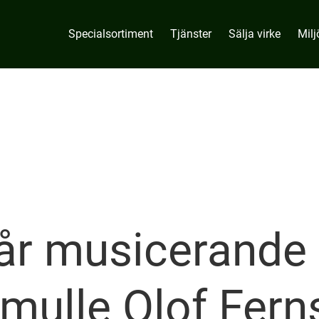
Specialsortiment
Tjänster
Sälja virke
Milj
år musicerande
mulle Olof Fern