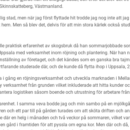
 Skinnskatteberg, Västmanland.
lig stad, men när jag först flyttade hit trodde jag nog inte att ja
t hem. Men så blev det, delvis för att min stora kärlek också stu
 Olle praktisk erfarenhet av skogsbruk då han sommarjobbade som
 Uppsala med verksamhet inom röjning och plantering. När han n
nställning av företaget, och det kändes som en ganska bra tajming
rtfarande studerade där, och de kunde då flytta ihop i Uppsala, 
dra i gång en röjningsverksamhet och utveckla marknaden i Mella
ny verksamhet från grunden vilket inkluderade att hitta kunder oc
antera logistiken såsom boende och utrustning för arbetare frå
farenhet. I samma veva bodde jag och min sambo på en mjölkgå
n och ett par till på gården turades om att sköta driften och an
de där en helg i månaden och två veckor på sommaren, vilket var b
en gård i framtiden för att pyssla om egna kor. Men där och då