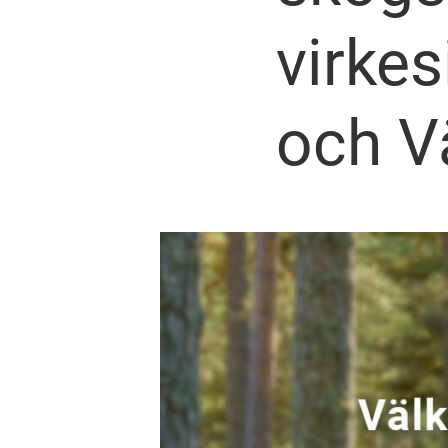
virke
och V