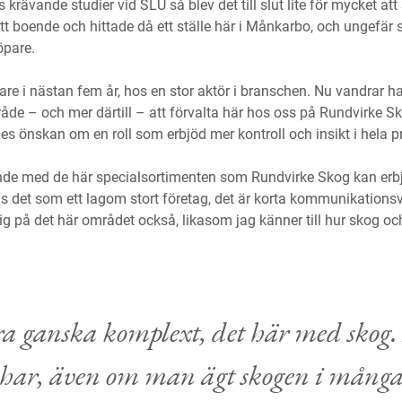
rävande studier vid SLU så blev det till slut lite för mycket att st
ytt boende och hittade då ett ställe här i Månkarbo, och ungefär 
öpare.
are i nästan fem år, hos en stor aktör i branschen. Nu vandrar 
e – och mer därtill – att förvalta här hos oss på Rundvirke Sko
les önskan om en roll som erbjöd mer kontroll och insikt i hela 
nde med de här specialsortimenten som Rundvirke Skog kan erbju
s det som ett lagom stort företag, det är korta kommunikationsvä
 på det här området också, likasom jag känner till hur skog och
a ganska komplext, det här med skog
 har, även om man ägt skogen i många