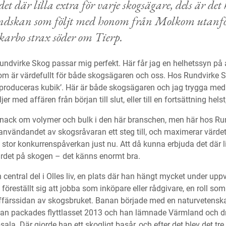
det där lilla extra för varje skogsägare, dels är de
dskan som följt med honom från Molkom utanför
arbo strax söder om Tierp.
undvirke Skog passar mig perfekt. Här får jag en helhetssyn på a
 som är värdefullt för både skogsägaren och oss. Hos Rundvirke 
’produceras kubik’. Här är både skogsägaren och jag trygga med a
er med affären från början till slut, eller till en fortsättning helst
nack om volymer och bulk i den här branschen, men här hos Ru
 användandet av skogsråvaran ett steg till, och maximerar värde
t stor konkurrenspåverkan just nu. Att då kunna erbjuda det där li
ärdet på skogen – det känns enormt bra.
n central del i Olles liv, en plats där han hängt mycket under up
föreställt sig att jobba som inköpare eller rådgivare, en roll som
 affärssidan av skogsbruket. Banan började med en naturvetensk
an packades flyttlasset 2013 och han lämnade Värmland och drog 
la. Där gjorde han ett skogligt basår, och efter det blev det tre å