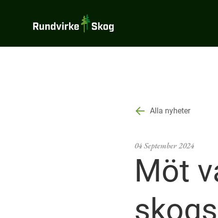
Rundvirke
Skog
Alla nyheter
04 September 2024
Möt v
skogs