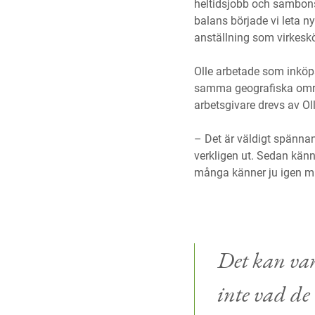
heltidsjobb och sambons k
balans började vi leta n
anställning som virkesk
Olle arbetade som inköp
samma geografiska områd
arbetsgivare drevs av Ol
– Det är väldigt spänna
verkligen ut. Sedan känn
många känner ju igen mig
Det kan var
inte vad de