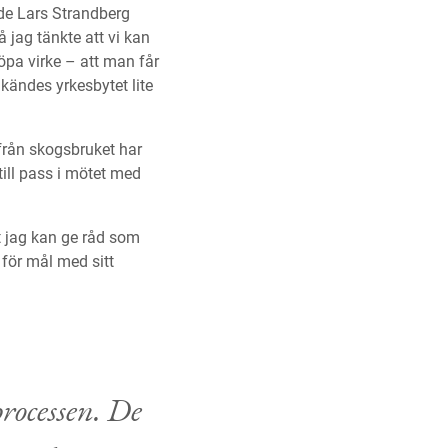
gde Lars Strandberg
 jag tänkte att vi kan
öpa virke – att man får
kändes yrkesbytet lite
från skogsbruket har
till pass i mötet med
tt jag kan ge råd som
 för mål med sitt
processen. De