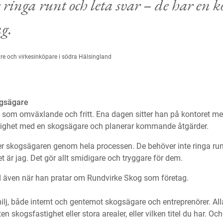
e ringa runt och leta svar – de har
en
ko
ag.
are och virkesinköpare i södra Hälsingland
ogsägare
te som omväxlande och fritt. Ena dagen sitter han på kontoret me
stighet med en skogsägare och planerar kommande åtgärder.
ljer skogsägaren genom hela processen. De behöver inte ringa run
 är jag. Det gör allt smidigare och tryggare för dem.
rd även när han pratar om Rundvirke Skog som företag.
lj, både internt och gentemot skogsägare och entreprenörer. Al
n skogsfastighet eller stora arealer, eller vilken titel du har. Och 