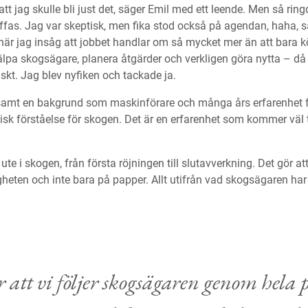
att jag skulle bli just det, säger Emil med ett leende. Men så rin
äffas. Jag var skeptisk, men fika stod också på agendan, haha, så
 när jag insåg att jobbet handlar om så mycket mer än att bara k
lpa skogsägare, planera åtgärder och verkligen göra nytta – då 
iskt. Jag blev nyfiken och tackade ja.
samt en bakgrund som maskinförare och många års erfarenhet 
tisk förståelse för skogen. Det är en erfarenhet som kommer väl 
ute i skogen, från första röjningen till slutavverkning. Det gör a
igheten och inte bara på papper. Allt utifrån vad skogsägaren har
 att vi följer skogsägaren genom hela 