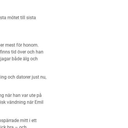
ta mötet till sista
yder mest för honom.
 finns tid över och han
 jagar både älg och
ing och datorer just nu,
ng när han var ute på
tisk vändning när Emil
spärrade mitt i ett
 gick bra – och