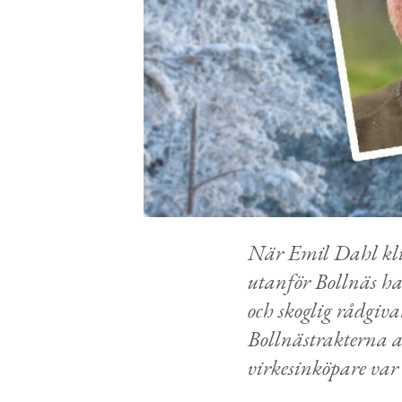
När Emil Dahl kli
utanför Bollnäs har
och skoglig rådgiv
Bollnästrakterna at
virkesinköpare var 