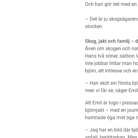
Och han gör det med en s
– Det är ju skogsägarens 
stocken.
Skog, jakt och familj – de
Även om skogen och natur
Hans två söner, särbon V
inte jobbar hittar man 
björn, ett intresse och 
– Han sköt sin första bjö
men vi får se, säger Emil
Att Emil är lugn i press
björnjakt – med en jour
hamnade öga mot öga me
– Jag har en bild där bj
anfall, berättarhan. Men n