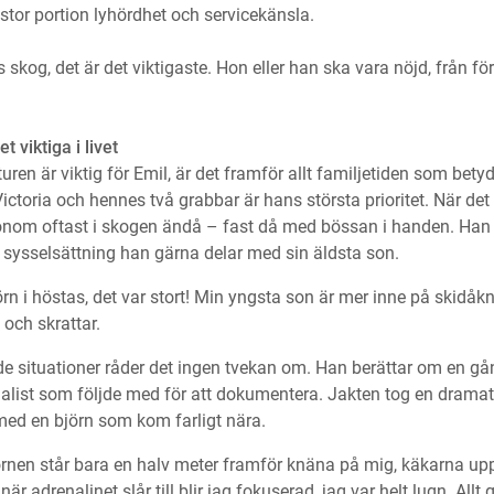
tor portion lyhördhet och servicekänsla.
skog, det är det viktigaste. Hon eller han ska vara nöjd, från förs
t viktiga i livet
en är viktig för Emil, är det framför allt familjetiden som bet
ictoria och hennes två grabbar är hans största prioritet. När det
honom oftast i skogen ändå – fast då med bössan i handen. Han
en sysselsättning han gärna delar med sin äldsta son.
rn i höstas, det var stort! Min yngsta son är mer inne på skidåkn
 och skrattar.
ade situationer råder det ingen tvekan om. Han berättar om en gå
nalist som följde med för att dokumentera. Jakten tog en drama
d en björn som kom farligt nära.
örnen står bara en halv meter framför knäna på mig, käkarna upp
är adrenalinet slår till blir jag fokuserad, jag var helt lugn. Allt