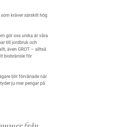
som kräver särskilt hög
om gör oss unika är våra
ar till jordbruk och
allt, även GROT – alltså
lt biobränsle för
gare blir förvånade när
etyder ju mer pengar på
kommer från