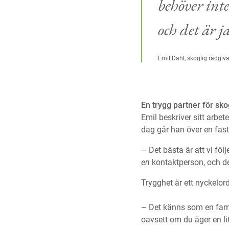
behöver int
och det är j
Emil Dahl, skoglig rådgiv
En trygg partner för sk
Emil beskriver sitt arbe
dag går han över en fa
– Det bästa är att vi fö
en
kontaktperson, och det
Trygghet är ett nyckelo
– Det känns som en fami
oavsett om du äger en lite