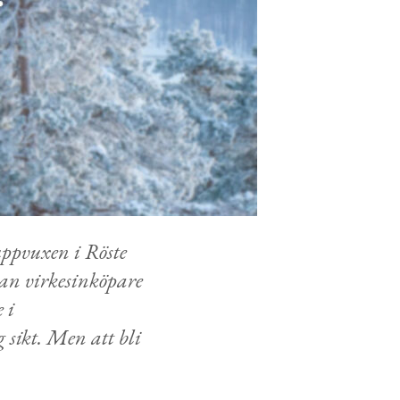
ppvuxen i Röste
 han virkesinköpare
 i
 sikt. Men att bli