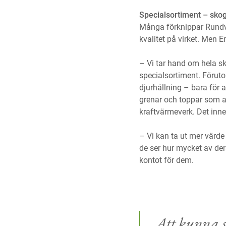
Specialsortiment – sko
Många förknippar Rundvi
kvalitet på virket. Men E
– Vi tar hand om hela s
specialsortiment. Förutom
djurhållning – bara för 
grenar och toppar som ann
kraftvärmeverk. Det inneb
– Vi kan ta ut mer värd
de ser hur mycket av der
kontot för dem.
Att kunna 