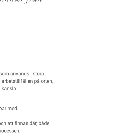
e som används i stora
rbetstillfällen på orten.
 känsla.
bbar med.
ch att finnas där, både
processen.