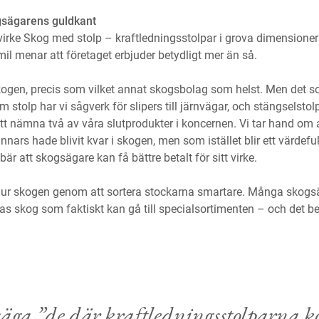
gsägarens guldkant
rke Skog med stolp – kraftledningsstolpar i grova dimensioner 
mil menar att företaget erbjuder betydligt mer än så.
kogen, precis som vilket annat skogsbolag som helst. Men det s
 stolp har vi sågverk för slipers till järnvägar, och stängselstolp
att nämna två av våra slutprodukter i koncernen. Vi tar hand om 
ars hade blivit kvar i skogen, men som istället blir ett värdeful
är att skogsägare kan få bättre betalt för sitt virke.
e ur skogen genom att sortera stockarna smartare. Många skogsä
as skog som faktiskt kan gå till specialsortimenten – och det b
säga ”de där kraftledningsstolparna 