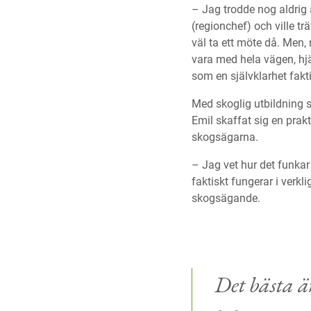
– Jag trodde nog aldrig 
(regionchef) och ville tr
väl ta ett möte då. Men,
vara med hela vägen, hjä
som en självklarhet fakt
Med skoglig utbildning 
Emil skaffat sig en prak
skogsägarna.
– Jag vet hur det funkar 
faktiskt fungerar i verkl
skogsägande.
Det bästa är