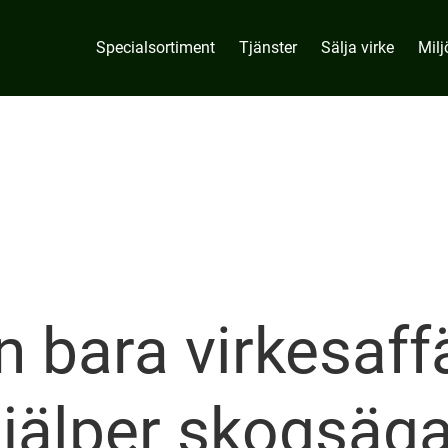
Specialsortiment
Tjänster
Sälja virke
Milj
 bara virkesaff
jälper skogsäga