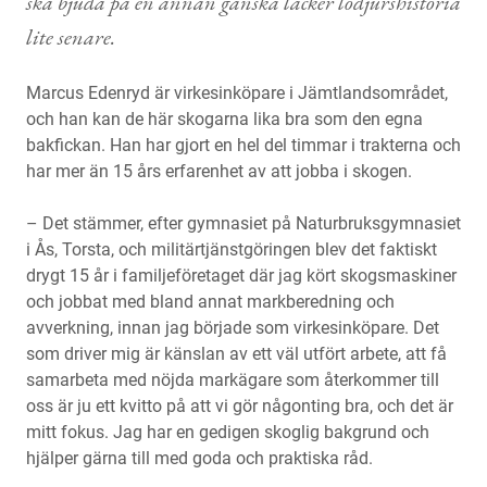
ska bjuda på en annan ganska läcker lodjurshistoria
lite senare.
Marcus Edenryd är virkesinköpare i Jämtlandsområdet,
och han kan de här skogarna lika bra som den egna
bakfickan. Han har gjort en hel del timmar i trakterna och
har mer än 15 års erfarenhet av att jobba i skogen.
– Det stämmer, efter gymnasiet på Naturbruksgymnasiet
i Ås, Torsta, och militärtjänstgöringen blev det faktiskt
drygt 15 år i familjeföretaget där jag kört skogsmaskiner
och jobbat med bland annat markberedning och
avverkning, innan jag började som virkesinköpare. Det
som driver mig är känslan av ett väl utfört arbete, att få
samarbeta med nöjda markägare som återkommer till
oss är ju ett kvitto på att vi gör någonting bra, och det är
mitt fokus. Jag har en gedigen skoglig bakgrund och
hjälper gärna till med goda och praktiska råd.