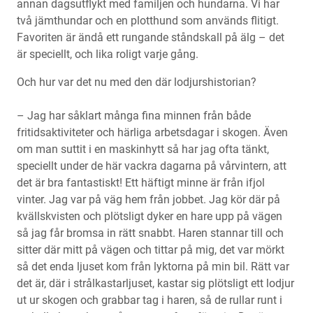
annan dagsutflykt med familjen och hundarna. Vi har
två jämthundar och en plotthund som används flitigt.
Favoriten är ändå ett rungande ståndskall på älg – det
är speciellt, och lika roligt varje gång.
Och hur var det nu med den där lodjurshistorian?
– Jag har såklart många fina minnen från både
fritidsaktiviteter och härliga arbetsdagar i skogen. Även
om man suttit i en maskinhytt så har jag ofta tänkt,
speciellt under de här vackra dagarna på vårvintern, att
det är bra fantastiskt! Ett häftigt minne är från ifjol
vinter. Jag var på väg hem från jobbet. Jag kör där på
kvällskvisten och plötsligt dyker en hare upp på vägen
så jag får bromsa in rätt snabbt. Haren stannar till och
sitter där mitt på vägen och tittar på mig, det var mörkt
så det enda ljuset kom från lyktorna på min bil. Rätt var
det är, där i strålkastarljuset, kastar sig plötsligt ett lodjur
ut ur skogen och grabbar tag i haren, så de rullar runt i