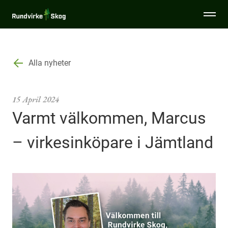
Togg
Rundvirke
men
Skog
Specialsortiment
Alla nyheter
Tjänster
15 April 2024
Varmt välkommen, Marcus
Sälja virke
– virkesinköpare i Jämtland
Miljö & Hållbarhet
Virkesinköpare
Aktuellt