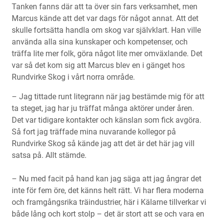
Tanken fanns där att ta över sin fars verksamhet, men
Marcus kände att det var dags för något annat. Att det
skulle fortsätta handla om skog var självklart. Han ville
använda alla sina kunskaper och kompetenser, och
träffa lite mer folk, göra något lite mer omväxlande. Det
var så det kom sig att Marcus blev en i gänget hos
Rundvirke Skog i vårt norra område.
– Jag tittade runt litegrann när jag bestämde mig för att
ta steget, jag har ju träffat många aktörer under åren.
Det var tidigare kontakter och känslan som fick avgöra.
Så fort jag träffade mina nuvarande kollegor på
Rundvirke Skog så kände jag att det är det här jag vill
satsa på. Allt stämde.
– Nu med facit på hand kan jag säga att jag ångrar det
inte för fem öre, det känns helt rätt. Vi har flera moderna
och framgångsrika träindustrier, här i Kälarne tillverkar vi
både lång och kort stolp – det är stort att se och vara en