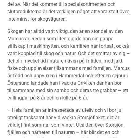
del av. När det kommer till specialsortimenten och
slutprodukterna är det verkligen något att vara stolt över,
inte minst för skogsägaren.
Skogen har alltid varit viktig, den är en stor del av den
Marcus är. Redan som liten gjorde han sin pappa
sällskap i maskinhytten, och karriären har fortsatt också
varit kopplad till skog och natur. Och det smittar av sig –
det blir mycket tid i naturen även på fritiden, med jakt,
fiske och upplevelser tillsammans med familjen. Marcus
är född och uppvuxen i Hammerdal och efter en sejour i
Östersund landade han i vackra Orrviken där han bor
tillsammans med sin sambo och deras tre grabbar – ett
tvillingpar på 8 år och en kille på 6 år.
– Hela familjen är intresserade av uteliv och vi bor ju
otroligt tacksamt här vid vackra Storsjöflaket, det är
väldigt fint sommar som vinter. Utsikten över Storsjön,
fjällen och närheten till naturen – här blir det en och