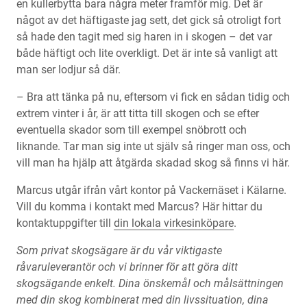
en kullerbytta bara några meter framför mig. Det är
något av det häftigaste jag sett, det gick så otroligt fort
så hade den tagit med sig haren in i skogen – det var
både häftigt och lite overkligt. Det är inte så vanligt att
man ser lodjur så där.
– Bra att tänka på nu, eftersom vi fick en sådan tidig och
extrem vinter i år, är att titta till skogen och se efter
eventuella skador som till exempel snöbrott och
liknande. Tar man sig inte ut själv så ringer man oss, och
vill man ha hjälp att åtgärda skadad skog så finns vi här.
Marcus utgår ifrån vårt kontor på Vackernäset i Kälarne.
Vill du komma i kontakt med Marcus? Här hittar du
kontaktuppgifter till
din lokala virkesinköpare
.
Som privat skogsägare är du vår viktigaste
råvaruleverantör och vi brinner för att göra ditt
skogsägande enkelt. Dina önskemål och målsättningen
med din skog kombinerat med din livssituation, dina