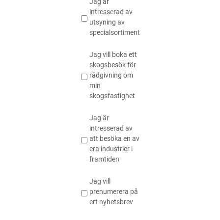
Jag är
intresserad av
utsyning av
specialsortiment
Jag vill boka ett
skogsbesök för
rådgivning om
min
skogsfastighet
Jag är
intresserad av
att besöka en av
era industrier i
framtiden
Jag vill
prenumerera på
ert nyhetsbrev