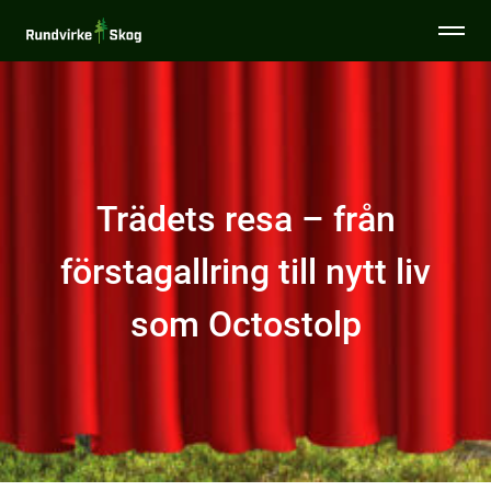
Togg
Rundvirke
men
Skog
Specialsortiment
Tjänster
Trädets resa
– från
Sälja virke
förstagallring till nytt liv
Miljö & Hållbarhet
som Octostolp
Virkesinköpare
Aktuellt