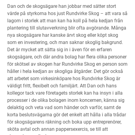
Dan och de skogsägare han jobbar med sätter stort
värde på styrkorna hos just Rundvirke Skog – att vara så
lagom i storlek att man kan ha koll på hela kedjan från
plantering till slutavverkning blir ofta avgörande. Många
nya skogsägare har kanske ärvt skog eller köpt skog
som en investering, och man saknar skoglig bakgrund.
Det är mycket att sätta sig in i även för en erfaren
skogsägare, och där andra bolag har flera olika personer
för skötsel av skogen har Rundvirke Skog en person som
håller i hela kedjan av skogliga åtgärder. Det gör också
att arbetet som virkesinköpare hos Rundvirke Skog är
väldigt fritt, flexibelt och familjärt. Att Dan och hans
kollegor tack vare företagets storlek kan ha insyn i alla
processer i de olika bolagen inom koncernen, känna sig
delaktig och veta vad som händer och varför, samt de
korta beslutsvägarna gör det enkelt att hålla i alla trådar
för skogsägarens räkning och boka upp entreprenörer,
sköta avtal och annan pappersexercis, se till att