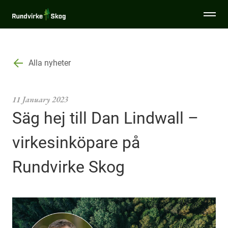
Togg
Rundvirke
men
Skog
Specialsortiment
Alla nyheter
Tjänster
11 January 2023
Säg hej till Dan Lindwall –
Sälja virke
virkesinköpare på
Miljö & Hållbarhet
Rundvirke Skog
Virkesinköpare
Aktuellt