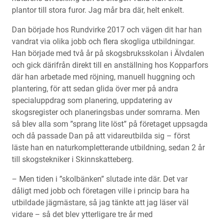
plantor till stora furor. Jag mår bra där, helt enkelt.
Dan började hos Rundvirke 2017 och vägen dit har han
vandrat via olika jobb och flera skogliga utbildningar.
Han började med två år på skogsbruksskolan i Älvdalen
och gick därifrån direkt till en anställning hos Kopparfors
där han arbetade med röjning, manuell huggning och
plantering, för att sedan glida över mer på andra
specialuppdrag som planering, uppdatering av
skogsregister och planeringsbas under somrarna. Men
så blev alla som ”sprang lite löst” på företaget uppsagda
och då passade Dan på att vidareutbilda sig – först
läste han en naturkompletterande utbildning, sedan 2 år
till skogstekniker i Skinnskatteberg.
– Men tiden i ”skolbänken” slutade inte där. Det var
dåligt med jobb och företagen ville i princip bara ha
utbildade jägmästare, så jag tänkte att jag läser väl
vidare – så det blev ytterligare tre år med