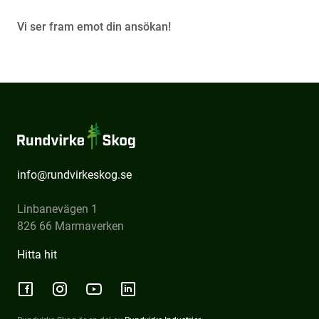
Vi ser fram emot din ansökan!
Rundvirke
Skog
info@rundvirkeskog.se
Linbanevägen 1
826 66 Marmaverken
Hitta hit