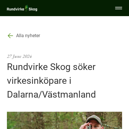
Togg
Rundvirke
men
Skog
Specialsortiment
Alla nyheter
Tjänster
27 June 2024
Rundvirke Skog söker
Sälja virke
virkesinköpare i
Miljö & Hållbarhet
Dalarna/Västmanland
Virkesinköpare
Aktuellt