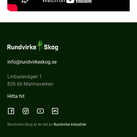
Kontakt
Rundvirke
Skog
info@rundvirkeskog.se
Linbanevägen 1
826 66 Marmaverken
Hitta hit
Rundvirke Skog är en del av
Rundvirke Industrier