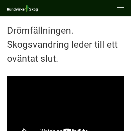
Togg
Rundvirke
men
Skog
Drömfällningen.
Specialsortiment
Skogsvandring leder till ett
Tjänster
oväntat slut.
Sälja virke
Miljö & Hållbarhet
Virkesinköpare
Aktuellt